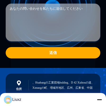
送信
、Huabangの工業団地bulding、D 42 Xizhouの道、
Xintangの町、増城市地区、広州、広東省、中国
住所
Liuxz