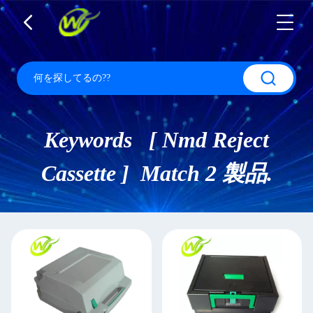
Keywords [ Nmd Reject
Cassette ] Match 2 製品.