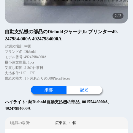
2
/
2
自動支払機の部品のDieboldジャーナル プリンター49-
247984-000A 49247984000A
起源の場所: 中国
ブランド名: Diebold
モデル番号: 49247984000A
最小注文数量: 1pcs
受渡し時間: 5-8の仕事日
支払条件: L/C、T/T
供給の能力: 1ヶ月あたりの500Piece/Pieces
細部
記述
ハイライト:
熱Diebold自動支払機の部品
,
00155446000A
,
49247984000A
1起源の場所:
広東省、中国