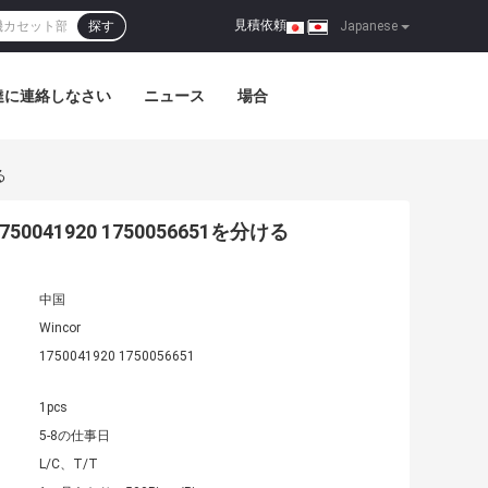
見積依頼
探す
|
Japanese
達に連絡しなさい
ニュース
場合
る
41920 1750056651を分ける
中国
Wincor
1750041920 1750056651
1pcs
5-8の仕事日
L/C、T/T