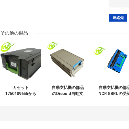
その他の製品
カセット
自動支払機の部品
自動支払機の部
1750109655から
のDiebold自動支
NCR GBRUの受
の自動支払機機械
払機のマルチメデ
カセットNCRカ
部品のWincor
ィアの通貨カセッ
ット009-002398
Nixdorf CMD-V4
ト00101008000C
0090023985
FSMの現金