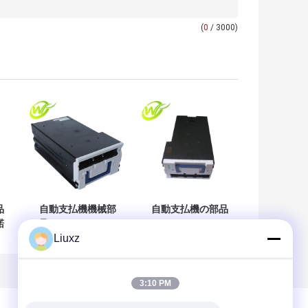
(
0
/ 3000)
品
自動支払機機械部
自動支払機の部品
諾
品NCRはカセット
NCR 66XX GBRUは
Liuxz
セ
0090025324 009-
カセット
5
0025324をリサイ
0090023152 009-
クルする
0023152をリサイ
クルする
3:10 PM