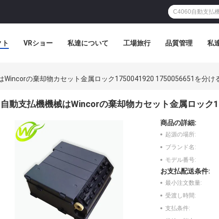
クト
VRショー
私達について
工場旅行
品質管理
私
incorの棄却物カセット金属ロック1750041920 1750056651を分け
自動支払機機械はWincorの棄却物カセット金属ロック17500
商品の詳細:
起源の場所:
ブランド名:
モデル番号:
お支払配送条件:
最小注文数量:
受渡し時間:
支払条件: