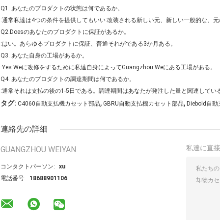
Q1. あなたのプロダクトの状態は何であるか。
:通常私達は4つの条件を提供してもいい:改装される新しい元、新しい一般的な、
Q2.Doesのあなたのプロダクトに保証があるか。
:はい。あらゆるプロダクトに保証、普通それがである3か月ある。
Q3. あなた自身の工場があるか。
:Yes.Weに改修をするために私達自身によってGuangzhou.Weにある工場がある。
Q4. あなたのプロダクトの調達期間は何であるか。
:通常それは支払の後の1-5日である。調達期間はあなたが発注した量と関連してい
,
,
タグ:
C4060自動支払機カセット部品
GBRU自動支払機カセット部品
Diebold
連絡先の詳細
私達に直
GUANGZHOU WEIYAN
コンタクトパーソン:
xu
電話番号:
18688901106