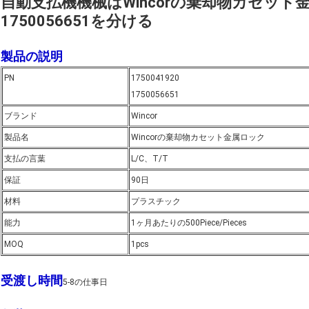
自動支払機機械はWincorの棄却物カセット金属
1750056651を分ける
製品の説明
PN
1750041920
1750056651
ブランド
Wincor
製品名
Wincorの棄却物カセット金属ロック
支払の言葉
L/C、T/T
保証
90日
材料
プラスチック
能力
1ヶ月あたりの500Piece/Pieces
MOQ
1pcs
受渡し時間
5-8の仕事日