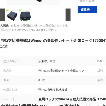
供給の能力:
連絡先
大画像 :
自動支払機機械はWincorの棄却物カセット金
属ロック1750041920 1750056651を分ける
自動支払機機械はWincorの棄却物カセット金属ロック175004192
記述
起源の場所:
広東省、中国
P/N:
製品名:
Wincorの棄却物カセット金属ロック
材料:
重量:
0.5kg
条件:
使用される:
Wincor自動支払機機械
金属ロックのWincor自動支払機の部品
1750
ハイライト:
,