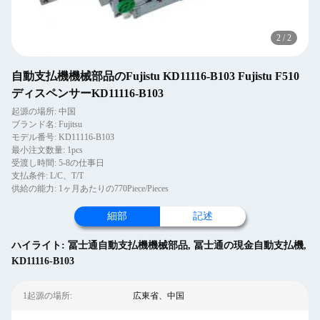
2
/
2
自動支払機機械部品のFujistu KD11116-B103 Fujistu F510
ディスペンサーKD11116-B103
起源の場所: 中国
ブランド名: Fujitsu
モデル番号: KD11116-B103
最小注文数量: 1pcs
受渡し時間: 5-8の仕事日
支払条件: L/C、T/T
供給の能力: 1ヶ月あたりの770Piece/Pieces
細部
記述
ハイライト:
冨士通自動支払機機械部品
,
冨士通の現金自動支払機
,
KD11116-B103
1起源の場所:
広東省、中国