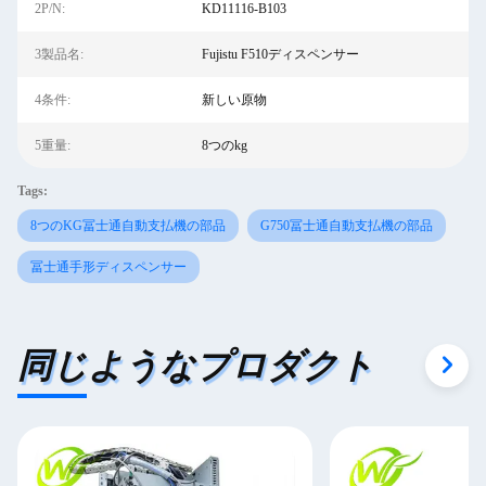
2P/N:
KD11116-B103
3製品名:
Fujistu F510ディスペンサー
4条件:
新しい原物
5重量:
8つのkg
Tags:
8つのKG冨士通自動支払機の部品
G750冨士通自動支払機の部品
冨士通手形ディスペンサー
同じようなプロダクト