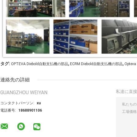
,
,
タグ:
OPTEVA Diebold自動支払機の部品
ECRM Diebold自動支払機の部品
Opte
連絡先の詳細
私達に直
GUANGZHOU WEIYAN
コンタクトパーソン:
xu
電話番号:
18688901106