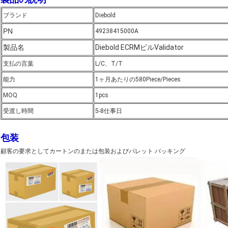
ブランド
Diebold
PN
49238415000A
製品名
Diebold ECRMビルValidator
支払の言葉
L/C、T/T
能力
1ヶ月あたりの580Piece/Pieces
MOQ
1pcs
受渡し時間
5-8仕事日
包装
顧客の要求としてカートンのまたは包装およびパレット パッキング