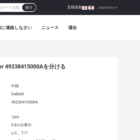
見積依頼
探す
|
Japanese
達に連絡しなさい
ニュース
場合
 49238415000Aを分ける
中国
Diebold
49238415000A
1pcs
5-8の仕事日
L/C、T/T