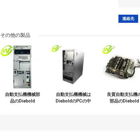
その他の製品
自動支払機機械部
自動支払機機械は
良質自動支払機
品のDiebold
DieboldのPCの中
部品のDiebold
Opteva 368のPCの
心PRCSRの基盤
ECRMの現金ス
中心
CI5 3.0GHZ 4GB
ット
00155574291A
49249260300Aを
49233126000A
00-155574-291A
分ける
49-2331-26000