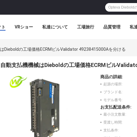
クト
VRショー
私達について
工場旅行
品質管理
私
eboldの工場価格ECRMビルValidator 49238415000Aを分ける
自動支払機機械はDieboldの工場価格ECRMビルValidator
商品の詳細:
起源の場所:
ブランド名:
モデル番号:
お支払配送条件:
最小注文数量:
受渡し時間:
支払条件: