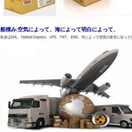
船積み:空気によって、海によって明白によって、
私達はDHL、Federal Express、UPS、TNT、EMS、等によって習慣の要求に従