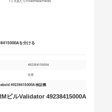
1ヶ月あたりの580Piece/Pieces
38415000Aを分ける
49238415000A
任意
iebold 49238415000A 検証機
alidator 49238415000A