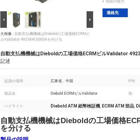
供給の能力:
連絡先
大画像 :
自動支払機機械はDieboldの工場価格ECRMビ
ルValidator 49238415000Aを分ける
自動支払機機械はDieboldの工場価格ECRMビルValidator 492
記述
起源の場所:
広東省、中国
P/N:
製品名:
Diebold ECRMビルValidator
色:
Diebold ATM 紙幣検証機
ECRM ATM 部品
D
ハイライト:
,
,
自動支払機機械はDieboldの工場価格ECRMビルV
を分ける
製品の説明