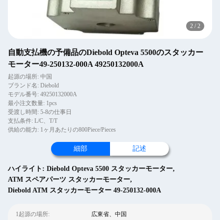
2
/
2
自動支払機の予備品のDiebold Opteva 5500のスタッカー
モーター49-250132-000A 49250132000A
起源の場所: 中国
ブランド名: Diebold
モデル番号: 49250132000A
最小注文数量: 1pcs
受渡し時間: 5-8の仕事日
支払条件: L/C、T/T
供給の能力: 1ヶ月あたりの800Piece/Pieces
細部
記述
ハイライト:
Diebold Opteva 5500 スタッカーモーター
,
ATM スペアパーツ スタッカーモーター
,
Diebold ATM スタッカーモーター 49-250132-000A
1起源の場所:
広東省、中国