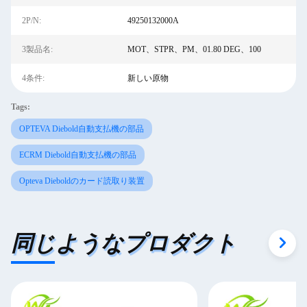
2P/N:
49250132000A
3製品名:
MOT、STPR、PM、01.80 DEG、100
4条件:
新しい原物
Tags:
OPTEVA Diebold自動支払機の部品
ECRM Diebold自動支払機の部品
Opteva Dieboldのカード読取り装置
同じようなプロダクト