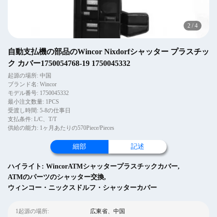
2
/
4
自動支払機の部品のWincor Nixdorfシャッター プラスチッ
ク カバー1750054768-19 1750045332
起源の場所: 中国
ブランド名: Wincor
モデル番号: 1750045332
最小注文数量: 1PCS
受渡し時間: 5-8の仕事日
支払条件: L/C、T/T
供給の能力: 1ヶ月あたりの570Piece/Pieces
細部
記述
ハイライト:
WincorATMシャッタープラスチックカバー
,
ATMのパーツのシャッター交換
,
ウィンコー・ニックスドルフ・シャッターカバー
1起源の場所:
広東省、中国