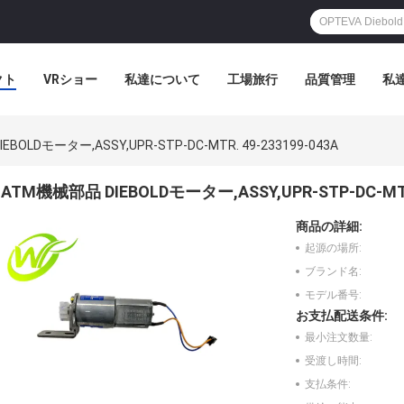
クト
VRショー
私達について
工場旅行
品質管理
私
BOLDモーター,ASSY,UPR-STP-DC-MTR. 49-233199-043A
ATM機械部品 DIEBOLDモーター,ASSY,UPR-STP-DC-MTR.
商品の詳細:
起源の場所:
ブランド名:
モデル番号:
お支払配送条件:
最小注文数量:
受渡し時間:
支払条件: