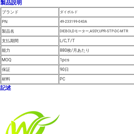
製品説明
ブランド
ダイボルド
PN
49-233199-043A
製品名
DIEBOLDモーター,ASSY,UPR-STP-DC-MTR
支払期間
L/C,T/T
能力
880枚/月あたり
MOQ
1pcs
保証
90日
材料
PC
記述