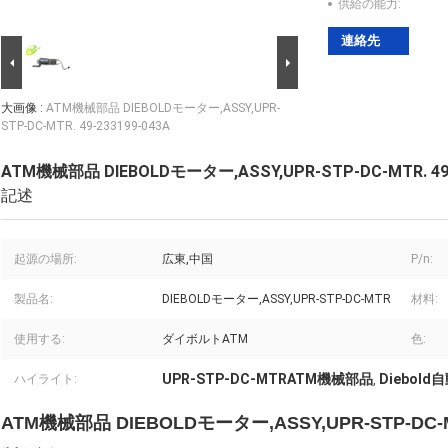
供給の能力:
連絡先
大画像 :
ATM機械部品 DIEBOLDモーター,ASSY,UPR-
STP-DC-MTR. 49-233199-043A
ATM機械部品 DIEBOLDモーター,ASSY,UPR-STP-DC-MTR. 49-
記述
起源の場所:
広東,中国
P/n:
製品名:
DIEBOLDモーター,ASSY,UPR-STP-DC-MTR
材料:
使用する:
ダイボルトATM
色:
UPR-STP-DC-MTRATM機械部品
Diebol
ハイライト:
,
ATM機械部品 DIEBOLDモーター,ASSY,UPR-STP-DC-MTR