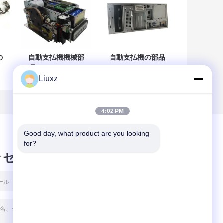
の
自動支払機機械部
自動支払機の部品
品のDieboldスマ
のDiebold Opteva
ロ
ートなOptevaのカ
2.9GHZ 4GBのPC
Liuxz
ード読取り装置
の中心49-249260-
49209540000D
291A
A
492-09540000D
49249260291A
4:02 PM
Good day, what product are you looking 
for?
ッセージ