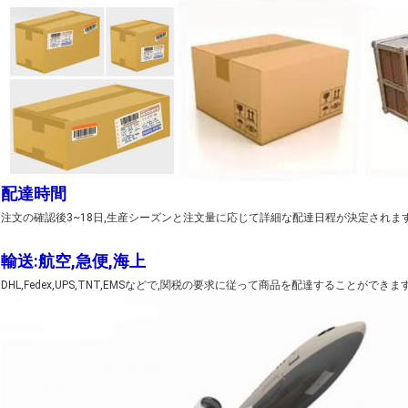
配達時間
注文の確認後3~18日,生産シーズンと注文量に応じて詳細な配達日程が決定されます
輸送:航空,急便,海上
DHL,Fedex,UPS,TNT,EMSなどで,関税の要求に従って商品を配達することができます