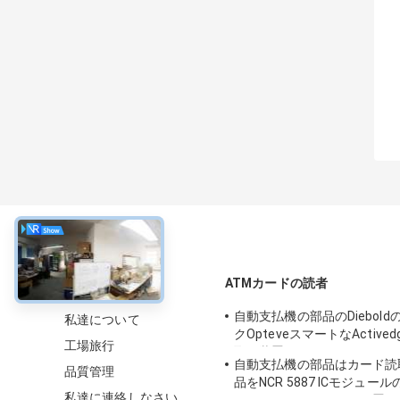
について
ATMカードの読者
自動支払機の部品のDiebol
私達について
クOpteveスマートなActive
工場旅行
取り装置49209540000C
自動支払機の部品はカード読
品質管理
品をNCR 5887 ICモジュール
私達に連絡しなさい
0022326 0090022326を置