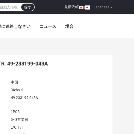
見積依頼
探す
|
Japanese
達に連絡しなさい
ニュース
場合
 49-233199-043A
中国
Diebold
49-233199-043A
1PCS
5~8営業日
L/C,T/T