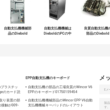
自動支払機機械部
自動支払機機械は
良質自動支払機
品のDiebold
DieboldのPCの中
部品のDiebold
Opteva 368のPCの
心PRCSRの基盤
ECRMの現金ス
中心
CI5 3.0GHZ 4GB
ット
00155574291A
49249260300Aを
49233126000A
00-155574-291A
分ける
49-2331-26000
メ
EPP自動支払機のキーボード
dのプラスチッ
自動支払機の部品の工場良質のWincor V6
dgeのカード読
EPPのキーボード01750159454
1750159454
取り装置の部
自動支払機機械部品のWincor EPP V6自動
の接触が009-
支払機機械キーパッドのレイアウト
いた
01750153161