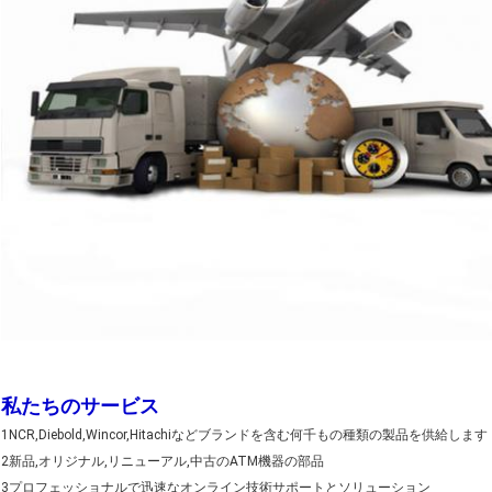
私たちのサービス
1NCR,Diebold,Wincor,Hitachiなどブランドを含む何千もの種類の製品を供給します
2新品,オリジナル,リニューアル,中古のATM機器の部品
3プロフェッショナルで迅速なオンライン技術サポートとソリューション