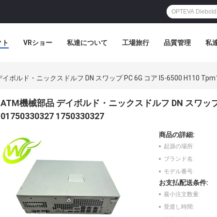
クト
VRショー
私達について
工場旅行
品質管理
私
ボルド・ニックスドルフ DN スワップ PC 6G コア I5-6500 H110 Tpm1.2 0
ATM機械部品 デイボルド・ニックスドルフ DN スワップ PC 6G
01750330327 1750330327
商品の詳細:
起源の場所:
ブランド名:
モデル番号:
お支払配送条件:
最小注文数量:
受渡し時間: