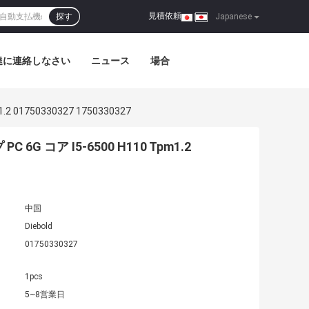
見積依頼
探す
|
Japanese
達に連絡しなさい
ニュース
場合
1750330327 1750330327
 コア I5-6500 H110 Tpm1.2
中国
Diebold
01750330327
1pcs
5~8営業日