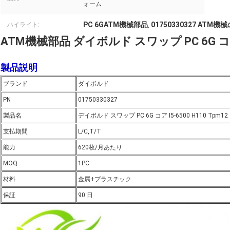
ォーム
PC 6GATM機械部品
01750330327 ATM機
ハイライト:
,
ATM機械部品 ダイボルド スワップ PC 6G コア I
製品説明
ブランド
ダイボルド
PN
01750330327
製品名
デイボルド スワップ PC 6G コア I5-6500 H110 Tpm12
支払期間
L/C,T/T
能力
620枚/月あたり
MOQ
1PC
材料
金属+プラスチック
保証
90 日