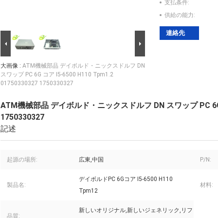
支払条件:
供給の能力:
連絡先
大画像 :
ATM機械部品 デイボルド・ニックスドルフ DN
スワップ PC 6G コア I5-6500 H110 Tpm1.2
01750330327 1750330327
ATM機械部品 デイボルド・ニックスドルフ DN スワップ PC 6G コア I5
1750330327
記述
起源の場所:
広東,中国
P/N:
デイボルドPC 6Gコア I5-6500 H110
製品名:
材料:
Tpm12
新しいオリジナル,新しいジェネリック,リフ
品質: