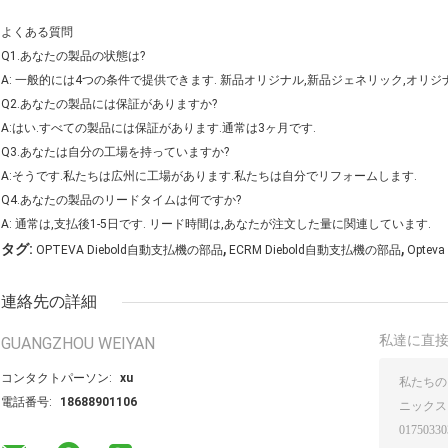
よくある質問
Q1.あなたの製品の状態は?
A: 一般的には4つの条件で提供できます. 新品オリジナル,新品ジェネリック,オリ
Q2.あなたの製品には保証がありますか?
A:はい.すべての製品には保証があります.通常は3ヶ月です.
Q3.あなたは自分の工場を持っていますか?
A:そうです.私たちは広州に工場があります.私たちは自分でリフォームします.
Q4.あなたの製品のリードタイムは何ですか?
A: 通常は,支払後1-5日です. リード時間は,あなたが注文した量に関連しています.
,
,
タグ:
OPTEVA Diebold自動支払機の部品
ECRM Diebold自動支払機の部品
Opte
連絡先の詳細
私達に直
GUANGZHOU WEIYAN
コンタクトパーソン:
xu
電話番号:
18688901106