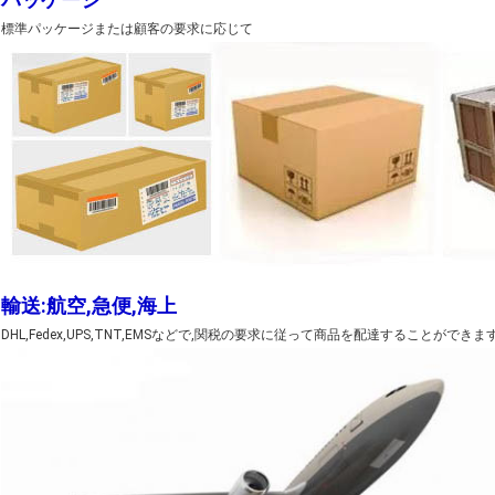
標準パッケージまたは顧客の要求に応じて
輸送:航空,急便,海上
DHL,Fedex,UPS,TNT,EMSなどで,関税の要求に従って商品を配達することができます